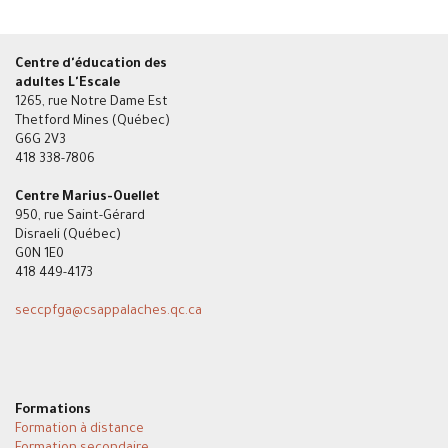
Centre d'éducation des
adultes L'Escale
1265, rue Notre Dame Est
Thetford Mines (Québec)
G6G 2V3
418 338-7806
Centre Marius-Ouellet
950, rue Saint-Gérard
Disraeli (Québec)
G0N 1E0
418 449-4173
seccpfga
@csappalaches.qc.ca
Formations
Formation à distance