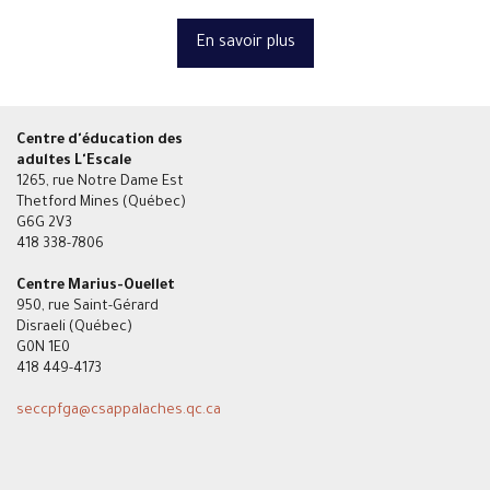
En savoir plus
Centre d'éducation des
adultes L'Escale
1265, rue Notre Dame Est
Thetford Mines (Québec)
G6G 2V3
418 338-7806
Centre Marius-Ouellet
950, rue Saint-Gérard
Disraeli (Québec)
G0N 1E0
418 449-4173
seccpfga
@csappalaches.qc.ca