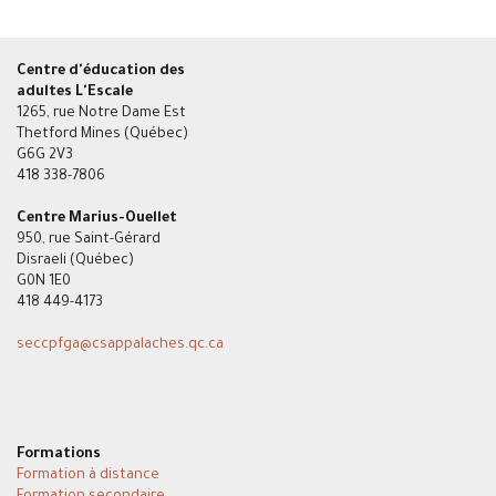
Centre d'éducation des
adultes L'Escale
1265, rue Notre Dame Est
Thetford Mines (Québec)
G6G 2V3
418 338-7806
Centre Marius-Ouellet
950, rue Saint-Gérard
Disraeli (Québec)
G0N 1E0
418 449-4173
seccpfga
@csappalaches.qc.ca
Formations
Formation à distance