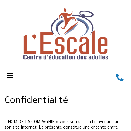
bmenu (À propos de l'Escale )
ubmenu (Formations )
bmenu (Inscriptions )
bmenu (Services et vie étudiante )
bmenu (Informations utiles )
Confidentialité
« NOM DE LA COMPAGNIE » vous souhaite la bienvenue sur
son site Internet. La présente constitue une entente entre