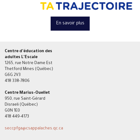
En savoir plus
Centre d'éducation des
adultes L'Escale
1265, rue Notre Dame Est
Thetford Mines (Québec)
G6G 2V3
418 338-7806
Centre Marius-Ouellet
950, rue Saint-Gérard
Disraeli (Québec)
G0N 1E0
418 449-4173
seccpfga
@csappalaches.qc.ca